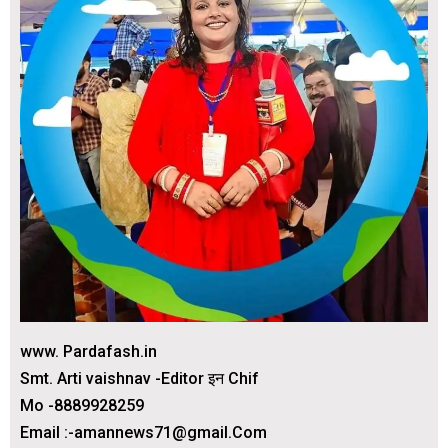
www. Pardafash.in
Smt. Arti vaishnav -Editor इन Chif
Mo -8889928259
Email :-amannews71@gmail.Com