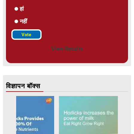
हां
नहीं
View Results
विज्ञापन बॉक्स