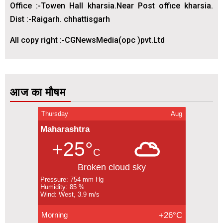
Office :-Towen Hall kharsia.Near Post office kharsia.
Dist :-Raigarh. chhattisgarh
All copy right :-CGNewsMedia(opc )pvt.Ltd
आज का मौषम
Thursday
Aug
Maharashtra
+25°
C
Broken cloud sky
Pressure: 754 mm Hg
Humidity: 85 %
Wind: West, 3.9 m/s
Morning
+26°C