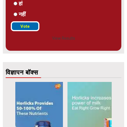
हां
नहीं
View Results
विज्ञापन बॉक्स