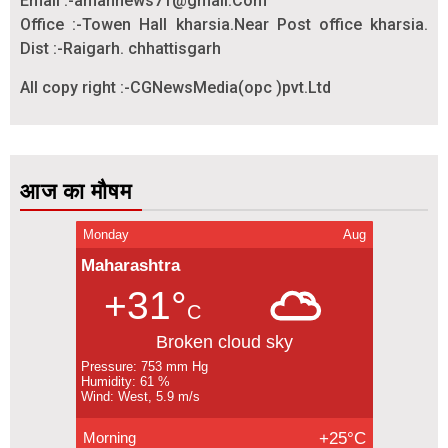
Email :-amannews71@gmail.Com
Office :-Towen Hall kharsia.Near Post office kharsia.
Dist :-Raigarh. chhattisgarh
All copy right :-CGNewsMedia(opc )pvt.Ltd
आज का मौषम
Monday
Aug
Maharashtra
+31°
C
Broken cloud sky
Pressure: 753 mm Hg
Humidity: 61 %
Wind: West, 5.9 m/s
Morning
+25°C