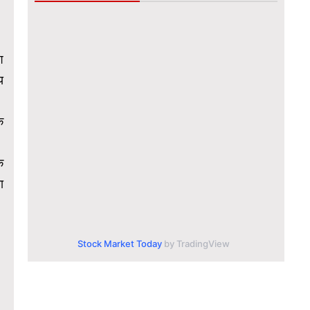
श
य
े
क
ा
Stock Market Today
by TradingView