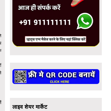
ि
य
े
ं
े
ं
लाइव शेयर मार्केट