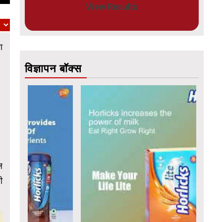
View Results
ा
विज्ञापन बॉक्स
ल
ी