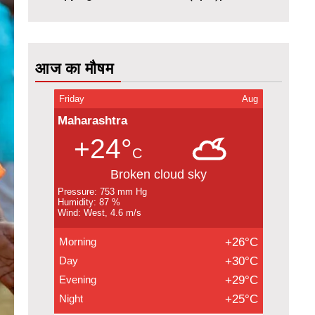
आज का मौषम
Friday
Aug
Maharashtra
+24°
C
Broken cloud sky
Pressure: 753 mm Hg
Humidity: 87 %
Wind: West, 4.6 m/s
Morning
+26°C
Day
+30°C
Evening
+29°C
Night
+25°C