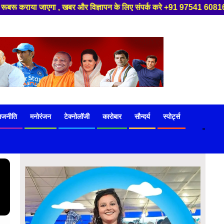
्क करे +91 97541 60816 ,हमारे यूट्यूब चैनल को सबस्क्राइब करें, साथ मे हमारे
ाजनीति
मनोरंजन
टेक्नोलॉजी
कारोबार
सौन्दर्य
स्पोर्ट्स
-