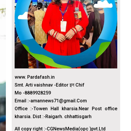
www. Pardafash.in
Smt. Arti vaishnav -Editor इन Chif
Mo -8889928259
Email :-amannews71@gmail.Com
Office :-Towen Hall kharsia.Near Post office
kharsia. Dist :-Raigarh. chhattisgarh
All copy right :-CGNewsMedia(opc )pvt.Ltd