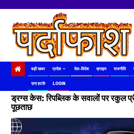
Skip
to
content
बड़ी खबर
प्रदेश
देश-विदेश
क्राइम
राजनीति
ज़रा हटके
LOGIN
ड्रग्स केस: रिपब्लिक के सवालों पर रकुल प्
पूछताछ