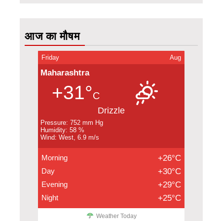
आज का मौषम
Friday
Aug
Maharashtra
+31°
C
Drizzle
Pressure: 752 mm Hg
Humidity: 58 %
Wind: West, 6.9 m/s
Morning
+26°C
Day
+30°C
Evening
+29°C
Night
+25°C
Weather Today