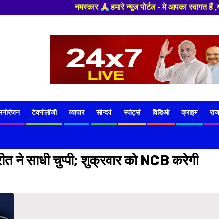
नमस्कार
हमारे न्यूज पोर्टल - मे आपका स्वागत हैं ,यहाँ आपको हमेशा ताजा 
मनोरंजन
टेक्नोलॉजी
व्यापार
सौन्दर्य
स्पोर्ट्स
विडिओ
क्राइम
राज
रीत ने साधी चुप्पी; शुक्रवार को NCB करेगी