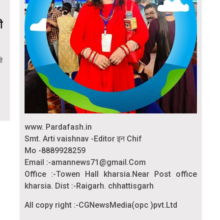
ी
गी
www. Pardafash.in
Smt. Arti vaishnav -Editor इन Chif
Mo -8889928259
Email :-amannews71@gmail.Com
Office :-Towen Hall kharsia.Near Post office
kharsia. Dist :-Raigarh. chhattisgarh
All copy right :-CGNewsMedia(opc )pvt.Ltd