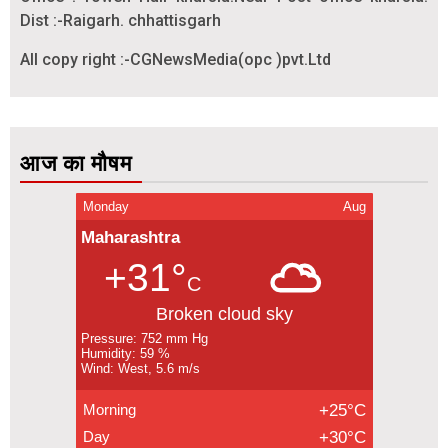
Dist :-Raigarh. chhattisgarh
All copy right :-CGNewsMedia(opc )pvt.Ltd
आज का मौषम
Monday
Aug
Maharashtra
+31°
C
Broken cloud sky
Pressure: 752 mm Hg
Humidity: 59 %
Wind: West, 5.6 m/s
Morning
+25°C
Day
+30°C