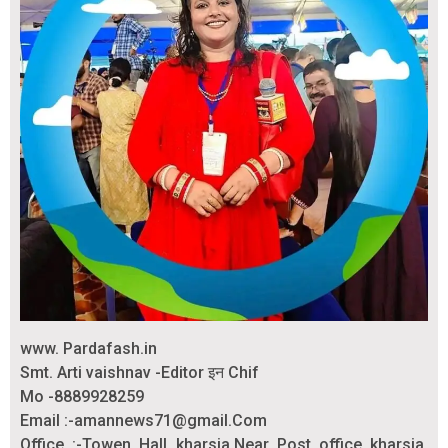
www. Pardafash.in
Smt. Arti vaishnav -Editor इन Chif
Mo -8889928259
Email :-amannews71@gmail.Com
Office :-Towen Hall kharsia.Near Post office kharsia.