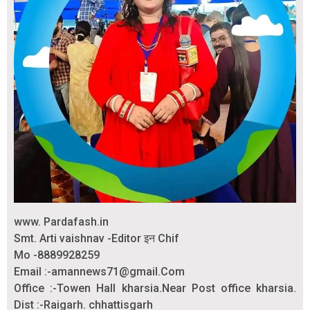
www. Pardafash.in
Smt. Arti vaishnav -Editor इन Chif
Mo -8889928259
Email :-amannews71@gmail.Com
Office :-Towen Hall kharsia.Near Post office kharsia.
Dist :-Raigarh. chhattisgarh