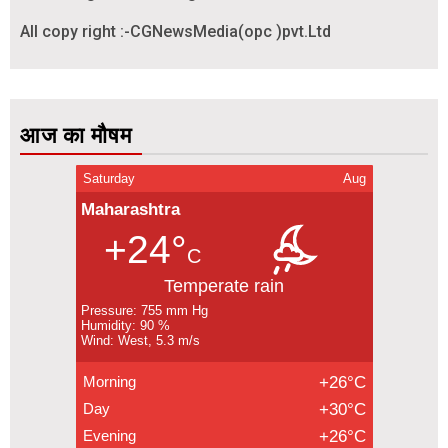
All copy right :-CGNewsMedia(opc )pvt.Ltd
आज का मौषम
Saturday
Aug
Maharashtra
+24°
C
Temperate rain
Pressure: 755 mm Hg
Humidity: 90 %
Wind: West, 5.3 m/s
Morning
+26°C
Day
+30°C
Evening
+26°C