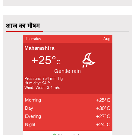
आज का मौषम
Thursday
Aug
Maharashtra
+25°
C
Gentle rain
Pressure: 754 mm Hg
Humidity: 94 %
Wind: West, 3.4 m/s
Morning
+25°C
Day
+30°C
Evening
+27°C
Night
+24°C