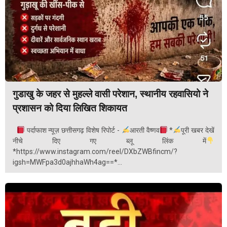
गुडाखु के जहर से मुहल्ले वासी परेशान, स्थानीय रहवासियो ने
प्रशासन को दिया लिखित शिकायत
पर्दाफाश न्यूज़ छत्तीसगढ़ विशेष रिपोर्ट -
आरती वैष्णव
*
पूरी खबर देखें
नीचे दिए गए ब्लू लिंक में
*https://www.instagram.com/reel/DXbZWBfincm/?
igsh=MWFpa3d0ajhhaWh4ag==*...