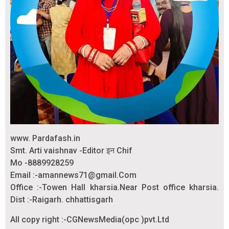
www. Pardafash.in
Smt. Arti vaishnav -Editor इन Chif
Mo -8889928259
Email :-amannews71@gmail.Com
Office :-Towen Hall kharsia.Near Post office kharsia.
Dist :-Raigarh. chhattisgarh
All copy right :-CGNewsMedia(opc )pvt.Ltd