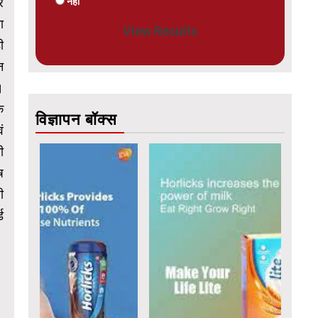
र
नहीं
ा
View Results
ी
न
।
े
विज्ञापन बॉक्स
ं
ी
ष
ी
ड