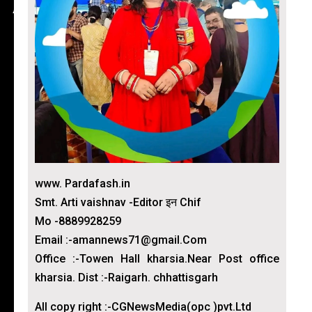
www. Pardafash.in
Smt. Arti vaishnav -Editor इन Chif
Mo -8889928259
Email :-amannews71@gmail.Com
Office :-Towen Hall kharsia.Near Post office
kharsia. Dist :-Raigarh. chhattisgarh
All copy right :-CGNewsMedia(opc )pvt.Ltd