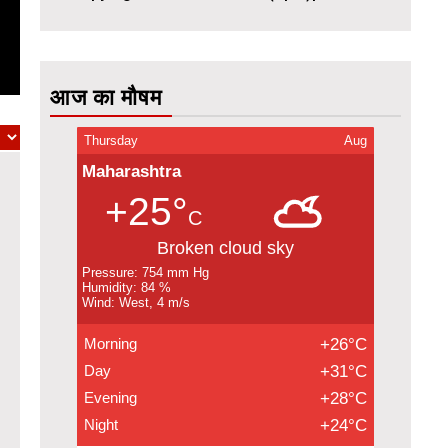
आज का मौषम
Thursday
Aug
Maharashtra
+25°
C
Broken cloud sky
Pressure: 754 mm Hg
Humidity: 84 %
Wind: West, 4 m/s
Morning
+26°C
Day
+31°C
Evening
+28°C
Night
+24°C