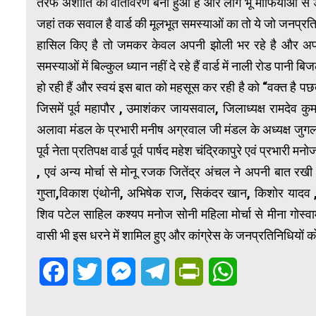
तरफ अशांति का वातावरण बना हुआ है और लोग भू माफियाओं से 
जहां तक सवाल है वार्ड की मूलभूत समस्याओं का तो ये जो जनप्रतिन
हासिल किए है तो जमकर केवल अपनी झोली भर रहे है और अपने आ
समस्याओं में बिल्कुल ध्यान नहीं दे रहे हैं वार्ड में नाली रोड पा
हो रही हैं और स्वयं इस बात को महसूस कर रही है को “वक्त है पछत
जिसमें पूर्व महापौर , उमाशंकर जायसवाल, जिलाध्यक्ष रामदेव कु
अलावा मंडल के प्रभारी मनीष अग्रवाल जी मंडल के अध्यक्ष जुगल अ
पूर्व नेता प्रतिपक्ष वार्ड पूर्व पार्षद महेश चंद्रिकापुरे एवं प्रभार
, एवं अन्य मोर्चा से मोनू रजक जितेंद्र अंचल ने अपनी बात रखी।
गुप्ता,विकाश एंथोनी, अभिषेक राज, सिकंदर खान, किशोर यादव , 
शिव पटेल साहिल कश्यप मनोज सोनी महिला मोर्चा से मीना गोस्वा
वासी भी इस धरने में शामिल हुए और कांग्रेस के जनप्रतिनिधियों
Facebook
Twitter
Messenger
Telegram
PrintFriendly
WhatsApp