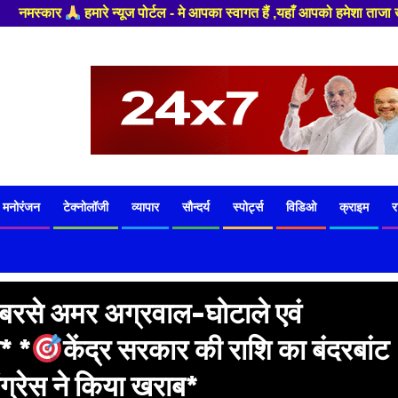
्टल - मे आपका स्वागत हैं ,यहाँ आपको हमेशा ताजा खबरों से रूबरू कराया जाएगा ,
मनोरंजन
टेक्नोलॉजी
व्यापार
सौन्दर्य
स्पोर्ट्स
विडिओ
क्राइम
र
बरसे अमर अग्रवाल-घोटाले एवं
प* *
केंद्र सरकार की राशि का बंदरबांट
ंग्रेस ने किया खराब*