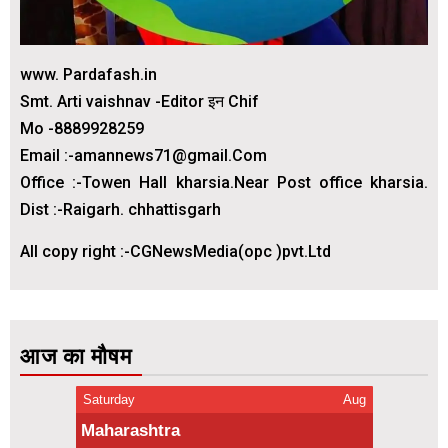
www. Pardafash.in
Smt. Arti vaishnav -Editor इन Chif
Mo -8889928259
Email :-amannews71@gmail.Com
Office :-Towen Hall kharsia.Near Post office kharsia.
Dist :-Raigarh. chhattisgarh
All copy right :-CGNewsMedia(opc )pvt.Ltd
आज का मौषम
Saturday
Aug
Maharashtra