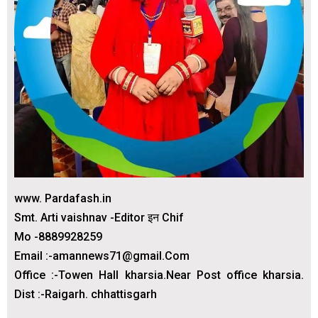
www. Pardafash.in
Smt. Arti vaishnav -Editor इन Chif
Mo -8889928259
Email :-amannews71@gmail.Com
Office :-Towen Hall kharsia.Near Post office kharsia.
Dist :-Raigarh. chhattisgarh