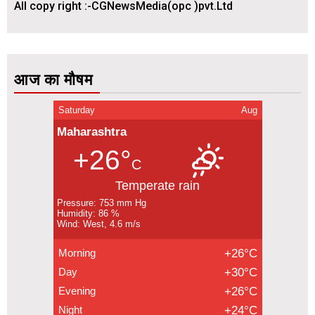
All copy right :-CGNewsMedia(opc )pvt.Ltd
आज का मौषम
Saturday
Aug
Maharashtra
+26°
C
Temperate rain
Pressure: 753 mm Hg
Humidity: 86 %
Wind: West, 4.6 m/s
Morning
+26°C
Day
+30°C
Evening
+26°C
Night
+24°C