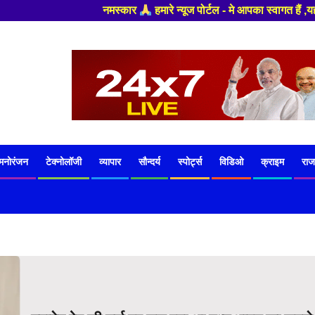
नमस्कार
हमारे न्यूज पोर्टल - मे आपका स्वागत हैं ,यहाँ आपको हमेशा ताजा ख
मनोरंजन
टेक्नोलॉजी
व्यापार
सौन्दर्य
स्पोर्ट्स
विडिओ
क्राइम
राज