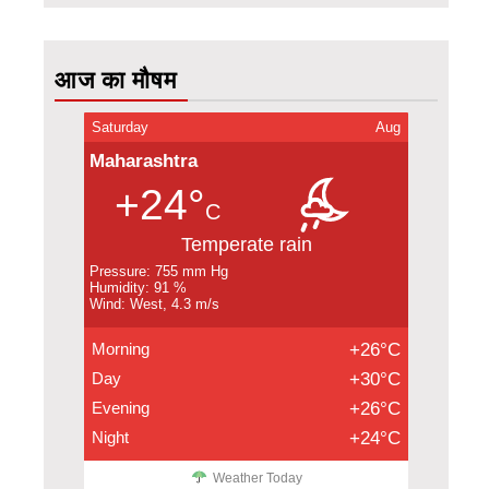
आज का मौषम
Saturday
Aug
Maharashtra
+24°
C
Temperate rain
Pressure: 755 mm Hg
Humidity: 91 %
Wind: West, 4.3 m/s
Morning
+26°C
Day
+30°C
Evening
+26°C
Night
+24°C
Weather Today