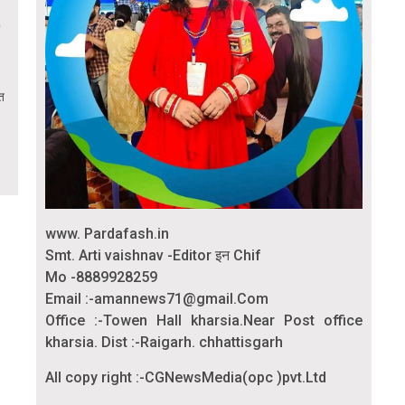
त
www. Pardafash.in
Smt. Arti vaishnav -Editor इन Chif
Mo -8889928259
Email :-amannews71@gmail.Com
Office :-Towen Hall kharsia.Near Post office
kharsia. Dist :-Raigarh. chhattisgarh
All copy right :-CGNewsMedia(opc )pvt.Ltd