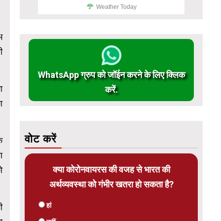
Weather Today
भ
ी
WhatsApp ग्रुप को जॉईन करने के लिए क्लिक
ा
करें.
ा
वोट करें
क
ण
क्या कोरोनवायरस की वजह से भारत की
ो
अर्थव्यवस्था को गंभीर खतरा हो सकता है?
हां
ी