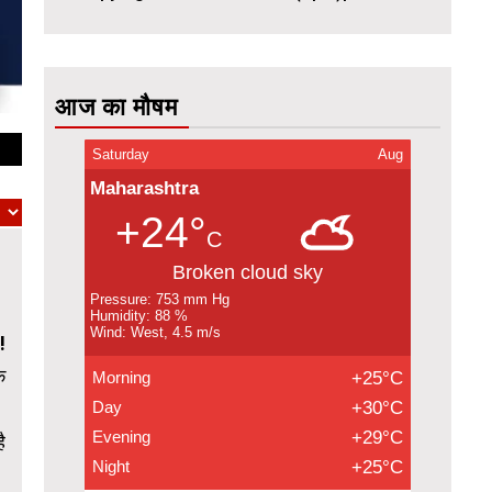
आज का मौषम
Saturday
Aug
Maharashtra
+24°
C
Broken cloud sky
Pressure: 753 mm Hg
Humidity: 88 %
Wind: West, 4.5 m/s
!
े
Morning
+25°C
Day
+30°C
Evening
+29°C
ै
Night
+25°C