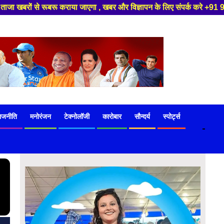
िज्ञापन के लिए संपर्क करे +91 97541 60816 ,हमारे यूट्यूब चैनल को सबस्क्राइब
ाजनीति
मनोरंजन
टेक्नोलॉजी
कारोबार
सौन्दर्य
स्पोर्ट्स
-