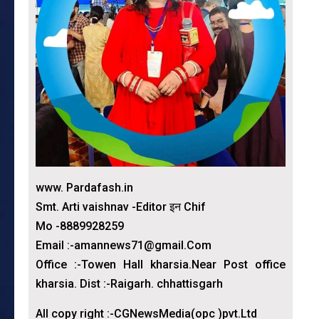
www. Pardafash.in
Smt. Arti vaishnav -Editor इन Chif
Mo -8889928259
Email :-amannews71@gmail.Com
Office :-Towen Hall kharsia.Near Post office
kharsia. Dist :-Raigarh. chhattisgarh
All copy right :-CGNewsMedia(opc )pvt.Ltd