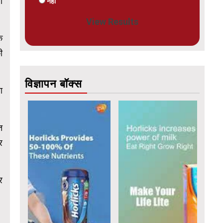
ा
नहीं
View Results
क
ी
विज्ञापन बॉक्स
ा
त
र
र