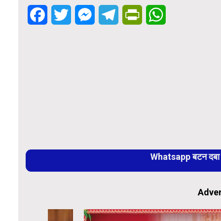
Facebook
Twitter
Messenger
Telegram
PrintFriendly
WhatsApp
Whatsapp बटन दबा कर
Adver