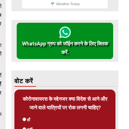
Weather Today
ी
ब
र
WhatsApp ग्रुप को जॉईन करने के लिए क्लिक
ा
करें.
ी
ं
वोट करें
ं
र
कोरोनावायरस के मद्देनजर क्या विदेश से आने और
जाने वाले यात्रियों पर रोक लगनी चाहिए?
े
हाँ