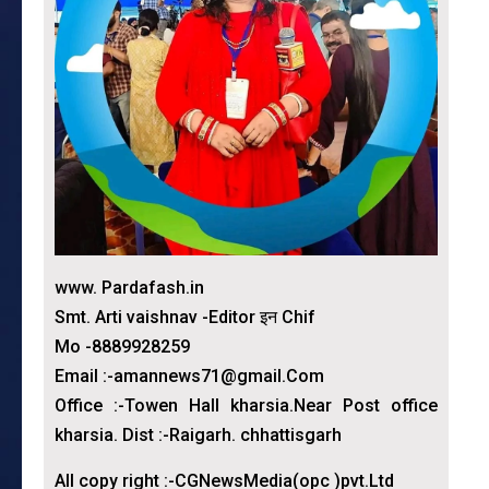
www. Pardafash.in
Smt. Arti vaishnav -Editor इन Chif
Mo -8889928259
Email :-amannews71@gmail.Com
Office :-Towen Hall kharsia.Near Post office
kharsia. Dist :-Raigarh. chhattisgarh
All copy right :-CGNewsMedia(opc )pvt.Ltd