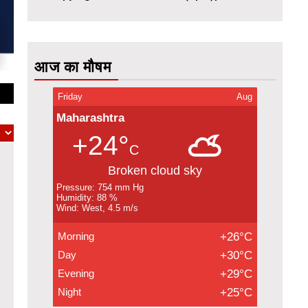
आज का मौषम
Friday
Aug
Maharashtra
+24°
C
Broken cloud sky
Pressure: 754 mm Hg
Humidity: 88 %
Wind: West, 4.5 m/s
Morning
+26°C
Day
+30°C
Evening
+29°C
Night
+25°C