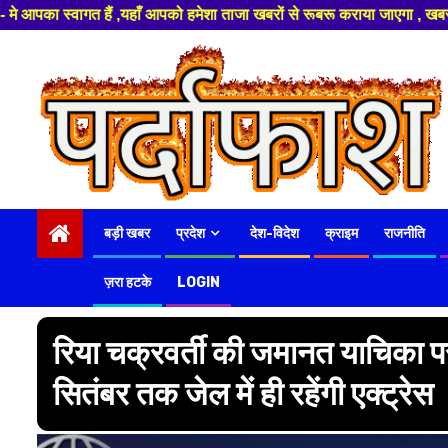
 हमेशा ताजा खबरों से रूबरू कराया जाएगा , खबर और विज्ञापन के लिए संपर्क करे 
Skip
to
content
बड़ी खबर
प्रदेश
देश-विदेश
क्राइम
राजनीति
ज़रा हटके
LOGIN
रिया चक्रवर्ती की जमानत याचिका पर 
सितंबर तक जेल में ही रहेंगी एक्ट्रेस