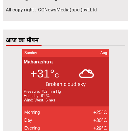
All copy right :-CGNewsMedia(opc )pvt.Ltd
आज का मौषम
Sunday
Aug
Maharashtra
+31°
C
Broken cloud sky
Pressure: 752 mm Hg
Humidity: 61 %
Wind: West, 6 m/s
Morning
+25°C
Day
+30°C
Evening
+29°C