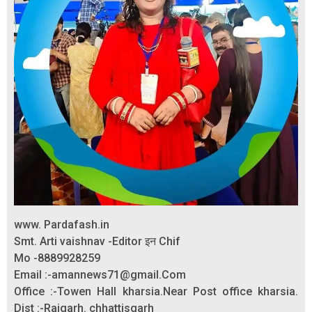
www. Pardafash.in
Smt. Arti vaishnav -Editor इन Chif
Mo -8889928259
Email :-amannews71@gmail.Com
Office :-Towen Hall kharsia.Near Post office kharsia.
Dist :-Raigarh. chhattisgarh