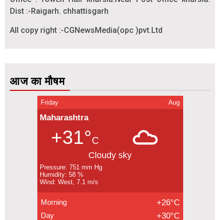
Dist :-Raigarh. chhattisgarh
All copy right :-CGNewsMedia(opc )pvt.Ltd
आज का मौषम
Friday
Aug
Maharashtra
+31°
C
Cloudy sky
Pressure: 751 mm Hg
Humidity: 58 %
Wind: West, 7.1 m/s
Morning
+26°C
Day
+30°C