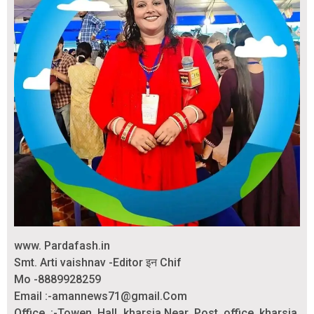
www. Pardafash.in
Smt. Arti vaishnav -Editor इन Chif
Mo -8889928259
Email :-amannews71@gmail.Com
Office :-Towen Hall kharsia.Near Post office kharsia.