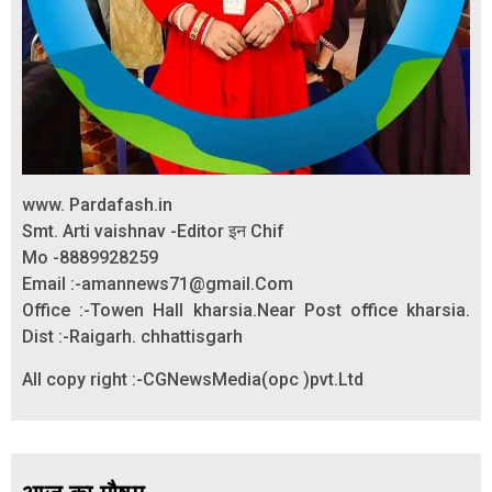
www. Pardafash.in
Smt. Arti vaishnav -Editor इन Chif
Mo -8889928259
Email :-amannews71@gmail.Com
Office :-Towen Hall kharsia.Near Post office kharsia.
Dist :-Raigarh. chhattisgarh
All copy right :-CGNewsMedia(opc )pvt.Ltd