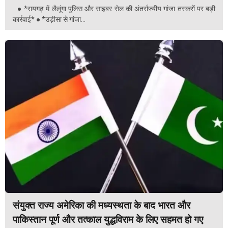
● *रायगढ़ में लैलूंगा पुलिस और साइबर सेल की अंतर्राज्यीय गांजा तस्करों पर बड़ी
कार्रवाई* ● *उड़ीसा से गांजा...
संयुक्त राज्य अमेरिका की मध्यस्थता के बाद भारत और
पाकिस्तान पूर्ण और तत्काल युद्धविराम के लिए सहमत हो गए