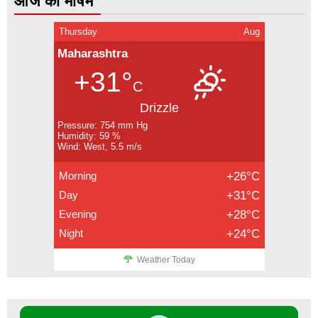
आज का मौषम
Thursday
Aug
Maharashtra
+31°
C
Drizzle
Pressure: 754 mm Hg
Humidity: 59 %
Wind: West, 5.5 m/s
Morning
+26°C
Day
+31°C
Evening
+28°C
Night
+24°C
Weather Today