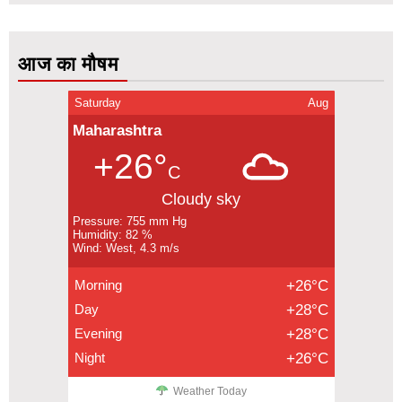
आज का मौषम
Saturday
Aug
Maharashtra
+26°
C
Cloudy sky
Pressure: 755 mm Hg
Humidity: 82 %
Wind: West, 4.3 m/s
Morning
+26°C
Day
+28°C
Evening
+28°C
Night
+26°C
Weather Today