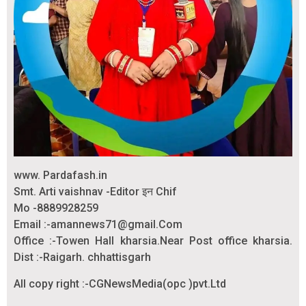
www. Pardafash.in
Smt. Arti vaishnav -Editor इन Chif
Mo -8889928259
Email :-amannews71@gmail.Com
Office :-Towen Hall kharsia.Near Post office kharsia.
Dist :-Raigarh. chhattisgarh
All copy right :-CGNewsMedia(opc )pvt.Ltd