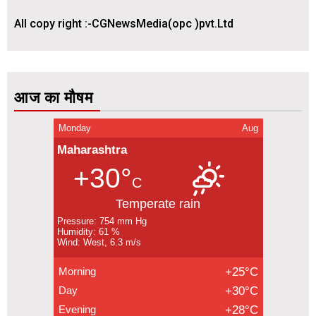
All copy right :-CGNewsMedia(opc )pvt.Ltd
आज का मौषम
Monday
Aug
Maharashtra
+30°
C
Temperate rain
Pressure: 754 mm Hg
Humidity: 61 %
Wind: West, 6.3 m/s
Morning
+25°C
Day
+30°C
Evening
+28°C