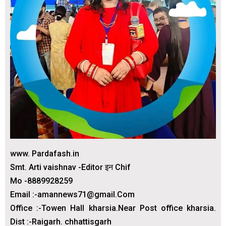
www. Pardafash.in
Smt. Arti vaishnav -Editor इन Chif
Mo -8889928259
Email :-amannews71@gmail.Com
Office :-Towen Hall kharsia.Near Post office kharsia.
Dist :-Raigarh. chhattisgarh