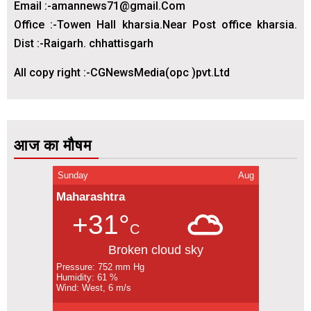
Email :-amannews71@gmail.Com
Office :-Towen Hall kharsia.Near Post office kharsia.
Dist :-Raigarh. chhattisgarh
All copy right :-CGNewsMedia(opc )pvt.Ltd
आज का मौषम
Sunday
Aug
Maharashtra
+31°
C
Broken cloud sky
Pressure: 752 mm Hg
Humidity: 61 %
Wind: West, 6 m/s