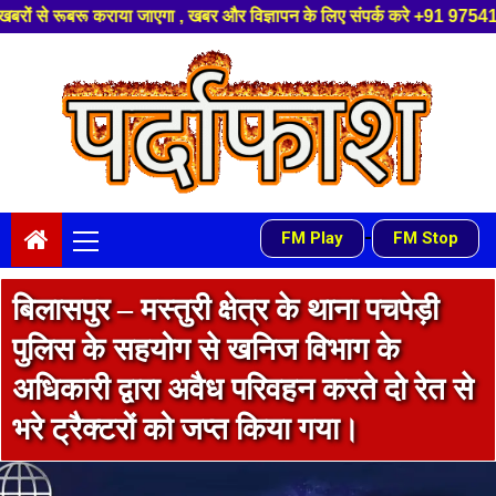
 और विज्ञापन के लिए संपर्क करे +91 97541 60816 ,हमारे यूट्यूब चैनल को सबस्
Skip
to
content
Primary
-
FM Play
FM Stop
Menu
बिलासपुर – मस्तुरी क्षेत्र के थाना पचपेड़ी
पुलिस के सहयोग से खनिज विभाग के
अधिकारी द्वारा अवैध परिवहन करते दो रेत से
भरे ट्रैक्टरों को जप्त किया गया।