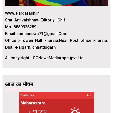
www. Pardafash.in
Smt. Arti vaishnav -Editor इन Chif
Mo -8889928259
Email :-amannews71@gmail.Com
Office :-Towen Hall kharsia.Near Post office kharsia.
Dist :-Raigarh. chhattisgarh
All copy right :-CGNewsMedia(opc )pvt.Ltd
आज का मौषम
Saturday
Aug
Maharashtra