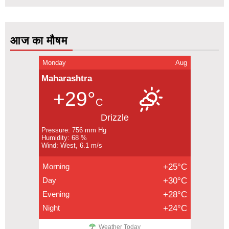
आज का मौषम
Monday
Aug
Maharashtra
+29°
C
Drizzle
Pressure: 756 mm Hg
Humidity: 68 %
Wind: West, 6.1 m/s
Morning
+25°C
Day
+30°C
Evening
+28°C
Night
+24°C
Weather Today