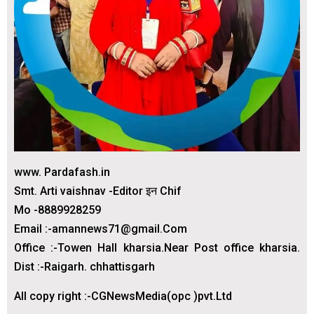
www. Pardafash.in
Smt. Arti vaishnav -Editor इन Chif
Mo -8889928259
Email :-amannews71@gmail.Com
Office :-Towen Hall kharsia.Near Post office kharsia.
Dist :-Raigarh. chhattisgarh
All copy right :-CGNewsMedia(opc )pvt.Ltd