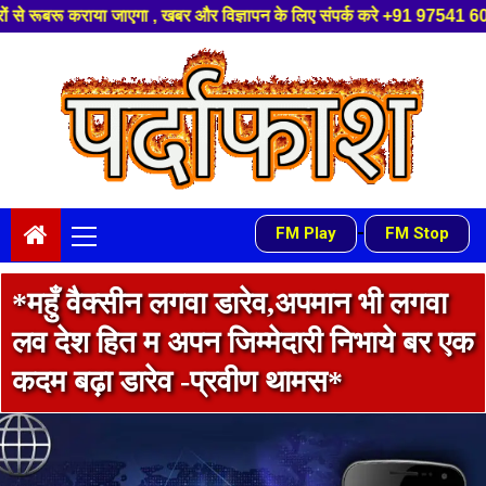
्ञापन के लिए संपर्क करे +91 97541 60816 ,हमारे यूट्यूब चैनल को सबस्क्राइब क
Skip
to
content
Primary
-
FM Play
FM Stop
Menu
*महुँ वैक्सीन लगवा डारेव,अपमान भी लगवा
लव देश हित म अपन जिम्मेदारी निभाये बर एक
कदम बढ़ा डारेव -प्रवीण थामस*