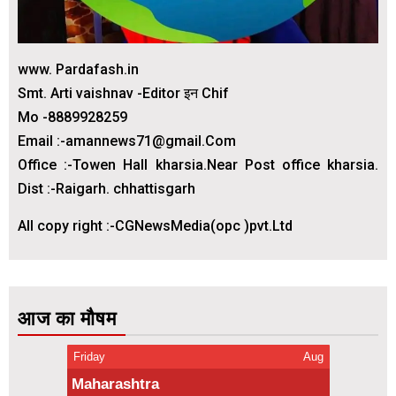
www. Pardafash.in
Smt. Arti vaishnav -Editor इन Chif
Mo -8889928259
Email :-amannews71@gmail.Com
Office :-Towen Hall kharsia.Near Post office kharsia.
Dist :-Raigarh. chhattisgarh
All copy right :-CGNewsMedia(opc )pvt.Ltd
आज का मौषम
Friday
Aug
Maharashtra