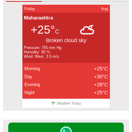
Friday
Aug
Maharashtra
+25°
C
Broken cloud sky
Pressure: 755 mm Hg
Humidity: 90 %
Wind: West, 3.5 m/s
Morning
+25°C
Day
+30°C
Evening
+29°C
Night
+25°C
Weather Today