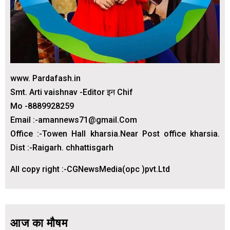
www. Pardafash.in
Smt. Arti vaishnav -Editor इन Chif
Mo -8889928259
Email :-amannews71@gmail.Com
Office :-Towen Hall kharsia.Near Post office kharsia.
Dist :-Raigarh. chhattisgarh
All copy right :-CGNewsMedia(opc )pvt.Ltd
आज का मौषम