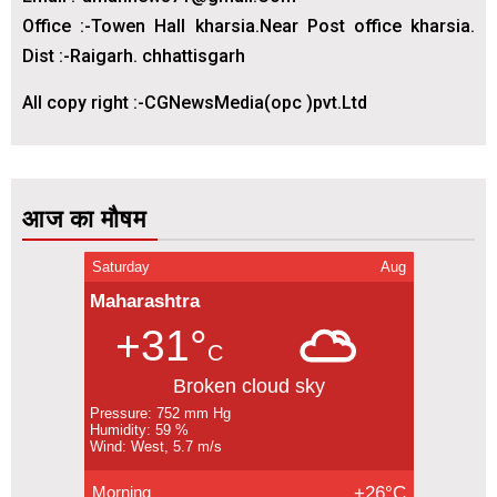
Office :-Towen Hall kharsia.Near Post office kharsia.
Dist :-Raigarh. chhattisgarh
All copy right :-CGNewsMedia(opc )pvt.Ltd
आज का मौषम
Saturday
Aug
Maharashtra
+31°
C
Broken cloud sky
Pressure: 752 mm Hg
Humidity: 59 %
Wind: West, 5.7 m/s
Morning
+26°C