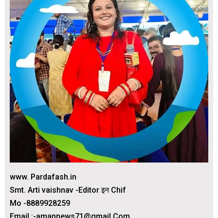
www. Pardafash.in
Smt. Arti vaishnav -Editor इन Chif
Mo -8889928259
Email :-amannews71@gmail.Com