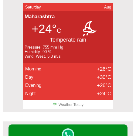
Saturday
Aug
Maharashtra
+24°
C
Temperate rain
Pressure: 755 mm Hg
Humidity: 90 %
Wind: West, 5.3 m/s
Morning
+26°C
Day
+30°C
Evening
+26°C
Night
+24°C
Weather Today