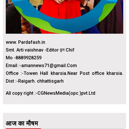
www. Pardafash.in
Smt. Arti vaishnav -Editor इन Chif
Mo -8889928259
Email :-amannews71@gmail.Com
Office :-Towen Hall kharsia.Near Post office kharsia.
Dist :-Raigarh. chhattisgarh
All copy right :-CGNewsMedia(opc )pvt.Ltd
आज का मौषम