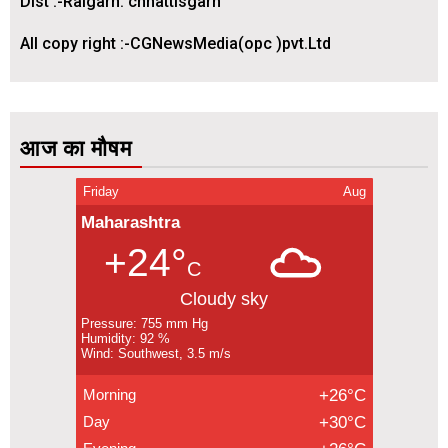
Dist :-Raigarh. chhattisgarh
All copy right :-CGNewsMedia(opc )pvt.Ltd
आज का मौषम
Friday
Aug
Maharashtra
+24°
C
Cloudy sky
Pressure: 755 mm Hg
Humidity: 92 %
Wind: Southwest, 3.5 m/s
Morning
+26°C
Day
+30°C