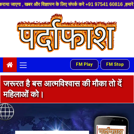
 लिए संपर्क करे +91 97541 60816 ,हमारे यूट्यूब चैनल को सबस्क्राइब करें, साथ
Skip
to
content
Primary
-
FM Play
FM Stop
Menu
जरूरत है बस आत्मविश्वास की मौका तो दें
महिलाओं को।