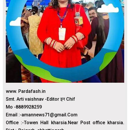
www. Pardafash.in
Smt. Arti vaishnav -Editor इन Chif
Mo -8889928259
Email :-amannews71@gmail.Com
Office :-Towen Hall kharsia.Near Post office kharsia.