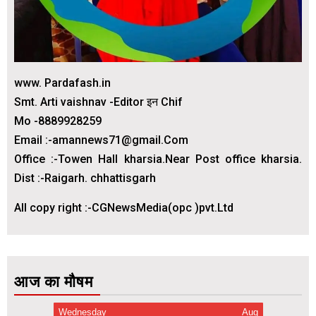
www. Pardafash.in
Smt. Arti vaishnav -Editor इन Chif
Mo -8889928259
Email :-amannews71@gmail.Com
Office :-Towen Hall kharsia.Near Post office kharsia.
Dist :-Raigarh. chhattisgarh
All copy right :-CGNewsMedia(opc )pvt.Ltd
आज का मौषम
Wednesday
Aug