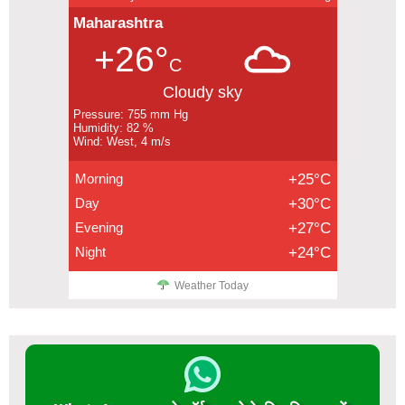
Maharashtra
+26°
C
Cloudy sky
Pressure: 755 mm Hg
Humidity: 82 %
Wind: West, 4 m/s
Morning
+25°C
Day
+30°C
Evening
+27°C
Night
+24°C
Weather Today