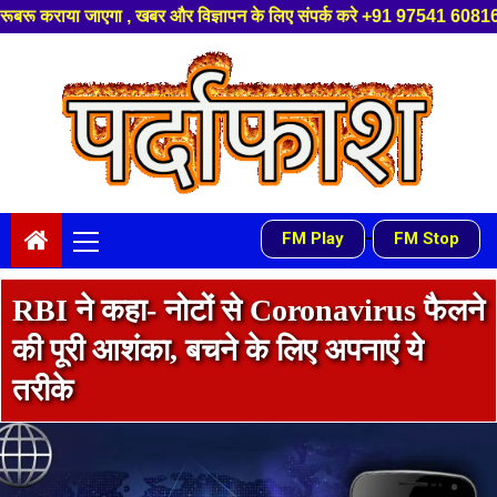
पन के लिए संपर्क करे +91 97541 60816 ,हमारे यूट्यूब चैनल को सबस्क्राइब करें
Skip
to
content
Primary
-
FM Play
FM Stop
Menu
RBI ने कहा- नोटों से Coronavirus फैलने
की पूरी आशंका, बचने के लिए अपनाएं ये
तरीके