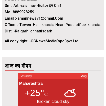
Smt. Arti vaishnav -Editor इन Chif
Mo -8889928259
Email :-amannews71@gmail.Com
Office :-Towen Hall kharsia.Near Post office kharsia.
Dist :-Raigarh. chhattisgarh
All copy right :-CGNewsMedia(opc )pvt.Ltd
आज का मौषम
Saturday
Aug
Maharashtra
+25°
C
Broken cloud sky