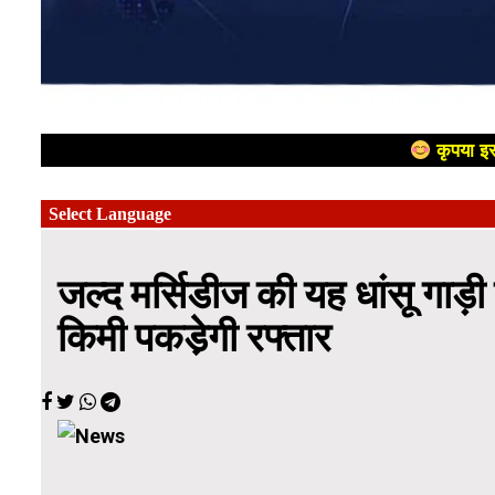
कृपया इस
जल्द मर्सिडीज की यह धांसू गाड
किमी पकडे़गी रफ्तार