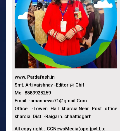
www. Pardafash.in
Smt. Arti vaishnav -Editor इन Chif
Mo -8889928259
Email :-amannews71@gmail.Com
Office :-Towen Hall kharsia.Near Post office
kharsia. Dist :-Raigarh. chhattisgarh
All copy right :-CGNewsMedia(opc )pvt.Ltd