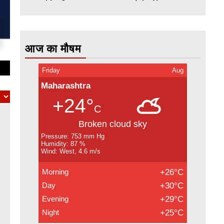
आज का मौषम
Friday
Aug
Maharashtra
+24°
C
Broken cloud sky
Pressure: 753 mm Hg
Humidity: 87 %
Wind: West, 4.6 m/s
Morning
+26°C
Day
+30°C
Evening
+29°C
Night
+25°C