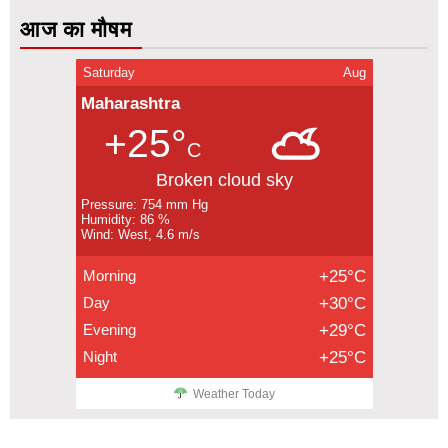
आज का मौषम
Saturday
Aug
Maharashtra
+25°
C
Broken cloud sky
Pressure: 754 mm Hg
Humidity: 86 %
Wind: West, 4.6 m/s
Morning
+25°C
Day
+30°C
Evening
+29°C
Night
+25°C
Weather Today