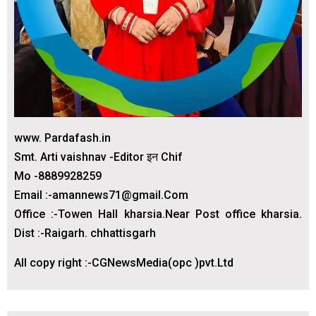
www. Pardafash.in
Smt. Arti vaishnav -Editor इन Chif
Mo -8889928259
Email :-amannews71@gmail.Com
Office :-Towen Hall kharsia.Near Post office kharsia.
Dist :-Raigarh. chhattisgarh
All copy right :-CGNewsMedia(opc )pvt.Ltd