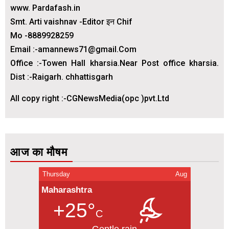
www. Pardafash.in
Smt. Arti vaishnav -Editor इन Chif
Mo -8889928259
Email :-amannews71@gmail.Com
Office :-Towen Hall kharsia.Near Post office kharsia.
Dist :-Raigarh. chhattisgarh
All copy right :-CGNewsMedia(opc )pvt.Ltd
आज का मौषम
Thursday
Aug
Maharashtra
+25°
C
Gentle rain