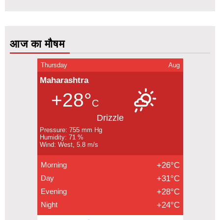
आज का मौषम
Thursday
Aug
Maharashtra
+28°
C
Drizzle
Pressure: 755 mm Hg
Humidity: 71 %
Wind: West, 5.8 m/s
Morning
+26°C
Day
+31°C
Evening
+28°C
Night
+24°C