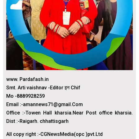
www. Pardafash.in
Smt. Arti vaishnav -Editor इन Chif
Mo -8889928259
Email :-amannews71@gmail.Com
Office :-Towen Hall kharsia.Near Post office kharsia.
Dist :-Raigarh. chhattisgarh
All copy right :-CGNewsMedia(opc )pvt.Ltd