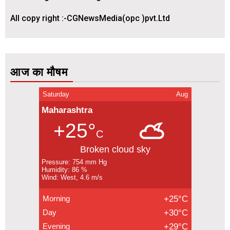
All copy right :-CGNewsMedia(opc )pvt.Ltd
आज का मौषम
Saturday
Aug
Maharashtra
+25°
C
Broken cloud sky
Pressure: 754 mm Hg
Humidity: 86 %
Wind: West, 4.6 m/s
Morning
+25°C
Day
+30°C
Evening
+29°C