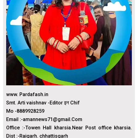
www. Pardafash.in
Smt. Arti vaishnav -Editor इन Chif
Mo -8889928259
Email :-amannews71@gmail.Com
Office :-Towen Hall kharsia.Near Post office kharsia.
Dist :-Raigarh. chhattisgarh