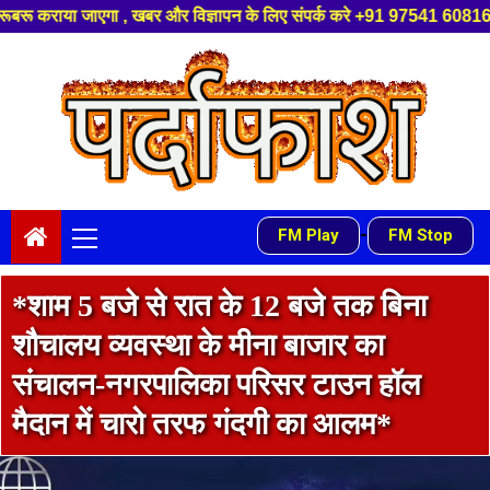
ज्ञापन के लिए संपर्क करे +91 97541 60816 ,हमारे यूट्यूब चैनल को सबस्क्राइब
Skip
to
content
Primary
-
FM Play
FM Stop
Menu
*शाम 5 बजे से रात के 12 बजे तक बिना
शौचालय व्यवस्था के मीना बाजार का
संचालन-नगरपालिका परिसर टाउन हॉल
मैदान में चारो तरफ गंदगी का आलम*