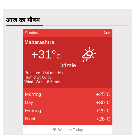
आज का मौषम
Sunday
Aug
Maharashtra
+31°
C
Drizzle
Pressure: 754 mm Hg
Humidity: 60 %
Wind: West, 6.5 m/s
Morning
+25°C
Day
+30°C
Evening
+29°C
Night
+26°C
Weather Today