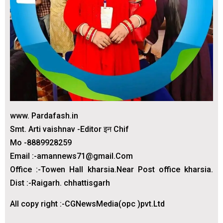
www. Pardafash.in
Smt. Arti vaishnav -Editor इन Chif
Mo -8889928259
Email :-amannews71@gmail.Com
Office :-Towen Hall kharsia.Near Post office kharsia.
Dist :-Raigarh. chhattisgarh
All copy right :-CGNewsMedia(opc )pvt.Ltd