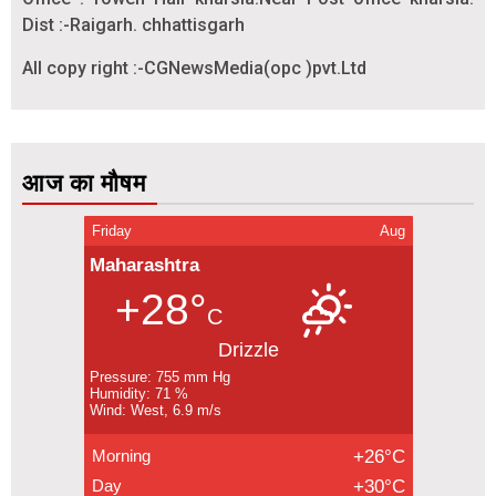
Dist :-Raigarh. chhattisgarh
All copy right :-CGNewsMedia(opc )pvt.Ltd
आज का मौषम
Friday
Aug
Maharashtra
+28°
C
Drizzle
Pressure: 755 mm Hg
Humidity: 71 %
Wind: West, 6.9 m/s
Morning
+26°C
Day
+30°C