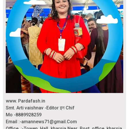
www. Pardafash.in
Smt. Arti vaishnav -Editor इन Chif
Mo -8889928259
Email :-amannews71@gmail.Com
Office :-Towen Hall kharsia.Near Post office kharsia.