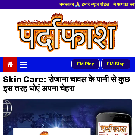
नमस्कार
हमारे न्यूज पोर्टल - मे आपका स्वागत हैं ,यहाँ आपको 
Skip
to
content
Primary
FM Play
FM Stop
-
Menu
Skin Care: रोजाना चावल के पानी से कुछ
इस तरह धोएं अपना चेहरा