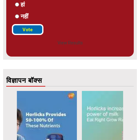
हां
नहीं
View Results
विज्ञापन बॉक्स