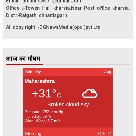
Email :-amannews71@gmail.Com
Office :-Towen Hall kharsia.Near Post office kharsia.
Dist :-Raigarh. chhattisgarh
All copy right :-CGNewsMedia(opc )pvt.Ltd
आज का मौषम
Saturday
Aug
Maharashtra
+31°
C
Broken cloud sky
Pressure: 752 mm Hg
Humidity: 59 %
Wind: West, 5.7 m/s
Morning
+26°C