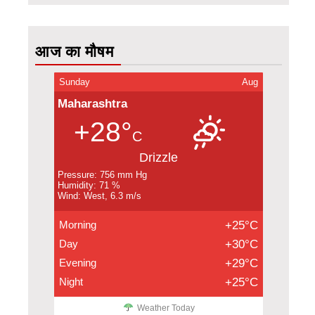
आज का मौषम
Sunday
Aug
Maharashtra
+28°
C
Drizzle
Pressure: 756 mm Hg
Humidity: 71 %
Wind: West, 6.3 m/s
Morning
+25°C
Day
+30°C
Evening
+29°C
Night
+25°C
Weather Today