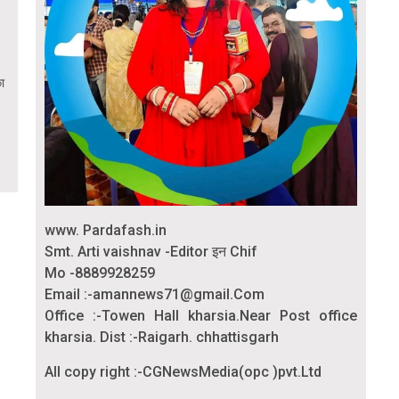
ा
www. Pardafash.in
Smt. Arti vaishnav -Editor इन Chif
Mo -8889928259
Email :-amannews71@gmail.Com
Office :-Towen Hall kharsia.Near Post office
kharsia. Dist :-Raigarh. chhattisgarh
All copy right :-CGNewsMedia(opc )pvt.Ltd