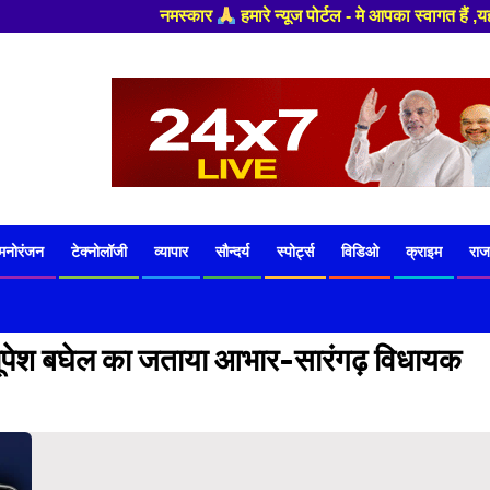
नमस्कार
हमारे न्यूज पोर्टल - मे आपका स्वागत हैं ,यहाँ आपको हमेशा ताजा ख
मनोरंजन
टेक्नोलॉजी
व्यापार
सौन्दर्य
स्पोर्ट्स
विडिओ
क्राइम
राज
ी भूपेश बघेल का जताया आभार-सारंगढ़ विधायक