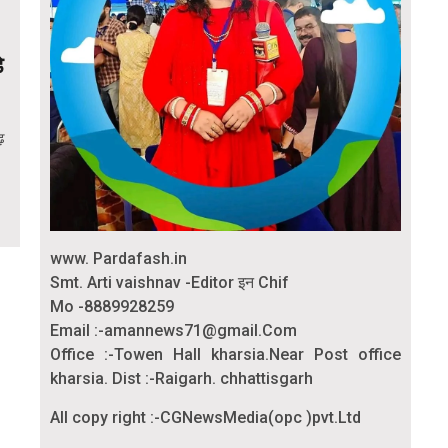
े
ढ़
www. Pardafash.in
Smt. Arti vaishnav -Editor इन Chif
Mo -8889928259
Email :-amannews71@gmail.Com
Office :-Towen Hall kharsia.Near Post office
kharsia. Dist :-Raigarh. chhattisgarh
All copy right :-CGNewsMedia(opc )pvt.Ltd