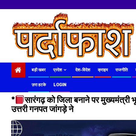
Skip
to
content
बड़ी खबर
प्रदेश
देश-विदेश
क्राइम
राजनीति
ज़रा हटके
LOGIN
*
सारंगढ़ को जिला बनाने पर मुख्यमंत्र
उत्तरी गनपत जांगड़े ने