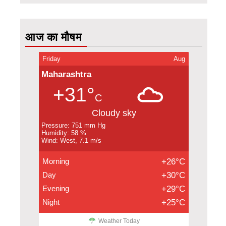
आज का मौषम
Friday
Aug
Maharashtra
+31°
C
Cloudy sky
Pressure: 751 mm Hg
Humidity: 58 %
Wind: West, 7.1 m/s
Morning
+26°C
Day
+30°C
Evening
+29°C
Night
+25°C
Weather Today