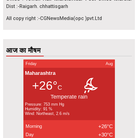
Dist :-Raigarh. chhattisgarh
All copy right :-CGNewsMedia(opc )pvt.Ltd
आज का मौषम
Friday
Aug
Maharashtra
+26°
C
Temperate rain
Pressure: 753 mm Hg
Humidity: 91 %
Wind: Northeast, 2.6 m/s
Morning
+26°C
Day
+30°C