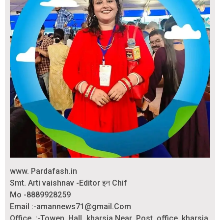
www. Pardafash.in
Smt. Arti vaishnav -Editor इन Chif
Mo -8889928259
Email :-amannews71@gmail.Com
Office :-Towen Hall kharsia.Near Post office kharsia.