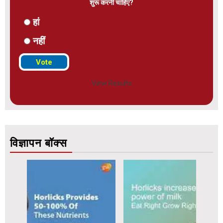
शुरू करनी चाहिए?
हां
नहीं
View Results
विज्ञापन बॉक्स