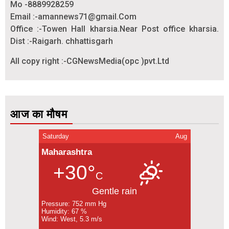
Mo -8889928259
Email :-amannews71@gmail.Com
Office :-Towen Hall kharsia.Near Post office kharsia.
Dist :-Raigarh. chhattisgarh
All copy right :-CGNewsMedia(opc )pvt.Ltd
आज का मौषम
Saturday
Aug
Maharashtra
+30°
C
Gentle rain
Pressure: 752 mm Hg
Humidity: 67 %
Wind: West, 5.3 m/s