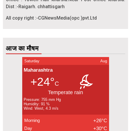
Dist :-Raigarh. chhattisgarh
All copy right :-CGNewsMedia(opc )pvt.Ltd
आज का मौषम
Saturday
Aug
Maharashtra
+24°
C
Temperate rain
Pressure: 755 mm Hg
Humidity: 91 %
Wind: West, 4.3 m/s
Morning
+26°C
Day
+30°C