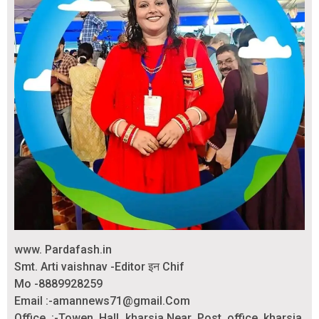
www. Pardafash.in
Smt. Arti vaishnav -Editor इन Chif
Mo -8889928259
Email :-amannews71@gmail.Com
Office :-Towen Hall kharsia.Near Post office kharsia.