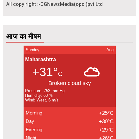
All copy right :-CGNewsMedia(opc )pvt.Ltd
आज का मौषम
Sunday
Aug
Maharashtra
+31°
C
Broken cloud sky
Pressure: 753 mm Hg
Humidity: 60 %
Wind: West, 6 m/s
Morning
+25°C
Day
+30°C
Evening
+29°C
Night
+26°C