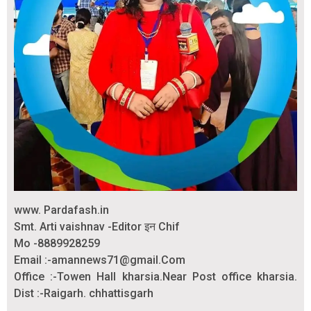
www. Pardafash.in
Smt. Arti vaishnav -Editor इन Chif
Mo -8889928259
Email :-amannews71@gmail.Com
Office :-Towen Hall kharsia.Near Post office kharsia.
Dist :-Raigarh. chhattisgarh