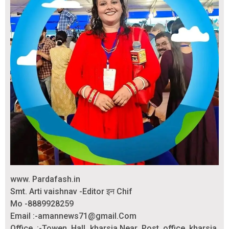
www. Pardafash.in
Smt. Arti vaishnav -Editor इन Chif
Mo -8889928259
Email :-amannews71@gmail.Com
Office :-Towen Hall kharsia.Near Post office kharsia.