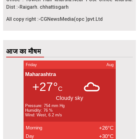
Dist :-Raigarh. chhattisgarh
All copy right :-CGNewsMedia(opc )pvt.Ltd
आज का मौषम
Friday
Aug
Maharashtra
+27°
C
Cloudy sky
Pressure: 754 mm Hg
Humidity: 76 %
Wind: West, 6.2 m/s
Morning
+26°C
Day
+30°C