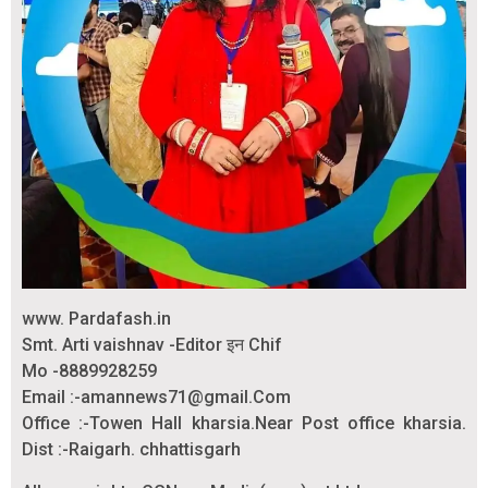
www. Pardafash.in
Smt. Arti vaishnav -Editor इन Chif
Mo -8889928259
Email :-amannews71@gmail.Com
Office :-Towen Hall kharsia.Near Post office kharsia.
Dist :-Raigarh. chhattisgarh