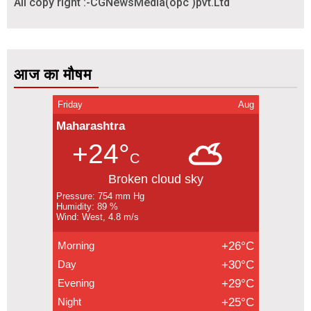
All copy right :-CGNewsMedia(opc )pvt.Ltd
आज का मौषम
Friday
Aug
Maharashtra
+24°
C
Broken cloud sky
Pressure: 754 mm Hg
Humidity: 89 %
Wind: West, 4.8 m/s
Morning
+26°C
Day
+30°C
Evening
+29°C
Night
+25°C