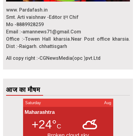
www. Pardafash.in
Smt. Arti vaishnav -Editor इन Chif
Mo -8889928259
Email :-amannews71@gmail.Com
Office :-Towen Hall kharsia.Near Post office kharsia.
Dist :-Raigarh. chhattisgarh
All copy right :-CGNewsMedia(opc )pvt.Ltd
आज का मौषम
Saturday
Aug
Maharashtra
+24°
C
Broken cloud sky