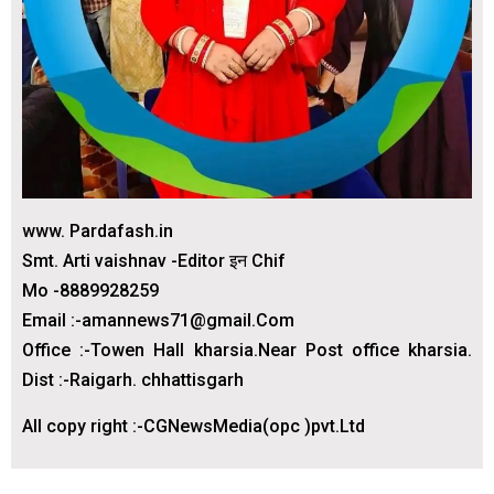
www. Pardafash.in
Smt. Arti vaishnav -Editor इन Chif
Mo -8889928259
Email :-amannews71@gmail.Com
Office :-Towen Hall kharsia.Near Post office kharsia.
Dist :-Raigarh. chhattisgarh
All copy right :-CGNewsMedia(opc )pvt.Ltd