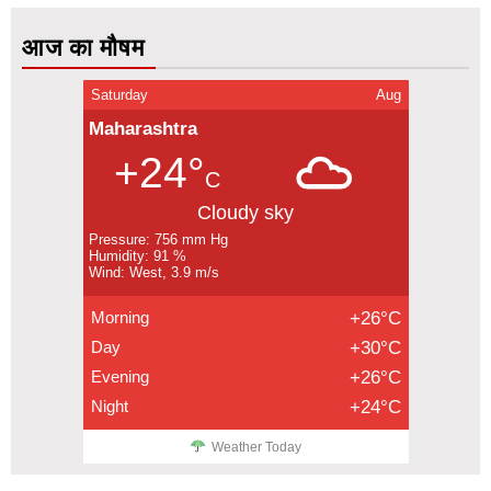
आज का मौषम
Saturday
Aug
Maharashtra
+24°
C
Cloudy sky
Pressure: 756 mm Hg
Humidity: 91 %
Wind: West, 3.9 m/s
Morning
+26°C
Day
+30°C
Evening
+26°C
Night
+24°C
Weather Today