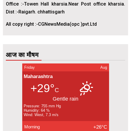
Office :-Towen Hall kharsia.Near Post office kharsia.
Dist :-Raigarh. chhattisgarh
All copy right :-CGNewsMedia(opc )pvt.Ltd
आज का मौषम
Friday
Aug
Maharashtra
+29°
C
Gentle rain
Pressure: 755 mm Hg
Humidity: 64 %
Wind: West, 7.3 m/s
Morning
+26°C