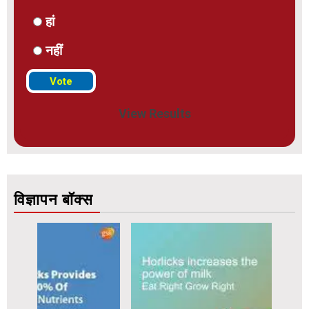
हां
नहीं
View Results
विज्ञापन बॉक्स