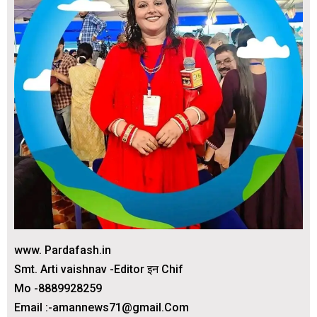
www. Pardafash.in
Smt. Arti vaishnav -Editor इन Chif
Mo -8889928259
Email :-amannews71@gmail.Com