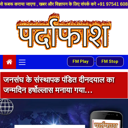
ज्ञापन के लिए संपर्क करे +91 97541 60816 ,हमारे यूट्यूब चैनल को सबस्क्राइब
Skip
to
content
Primary
-
FM Play
FM Stop
Menu
जनसंघ के संस्थापक पंडित दीनदयाल का
जन्मदिन हर्षोल्लास मनाया गया…