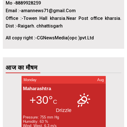
Mo -8889928259
Email :-amannews71@gmail.Com
Office :-Towen Hall kharsia.Near Post office kharsia.
Dist :-Raigarh. chhattisgarh
All copy right :-CGNewsMedia(opc )pvt.Ltd
आज का मौषम
Monday
Aug
Maharashtra
+30°
C
Drizzle
Pressure: 755 mm Hg
Humidity: 63 %
Wind: West, 6.3 m/s