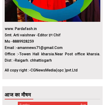
www. Pardafash.in
Smt. Arti vaishnav -Editor इन Chif
Mo -8889928259
Email :-amannews71@gmail.Com
Office :-Towen Hall kharsia.Near Post office kharsia.
Dist :-Raigarh. chhattisgarh
All copy right :-CGNewsMedia(opc )pvt.Ltd
आज का मौषम
Sunday
Aug