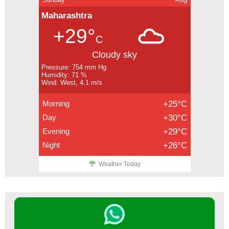
Maharashtra
+29°
C
Cloudy sky
Pressure: 754 mm Hg
Humidity: 71 %
Wind: West, 4.1 m/s
Morning
+25°C
Day
+30°C
Evening
+29°C
Night
+26°C
Weather Today