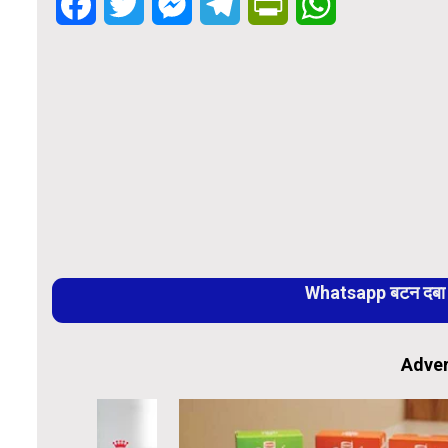
Facebook
Twitter
Messenger
Telegram
PrintFriendly
WhatsApp
Whatsapp बटन दबा कर
Adver