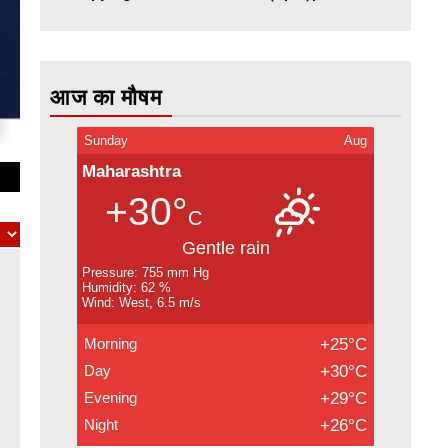
आज का मौषम
Sunday
Aug
Maharashtra
+30°
C
Gentle rain
Pressure: 755 mm Hg
Humidity: 62 %
Wind: West, 6.5 m/s
Morning
+25°C
Day
+30°C
Evening
+29°C
Night
+26°C