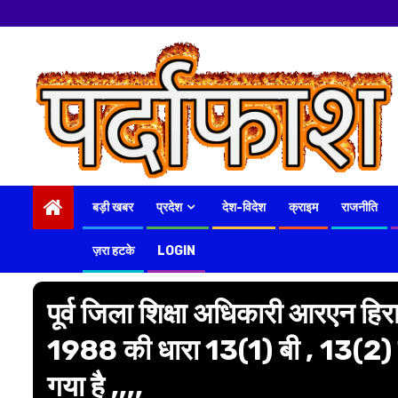
नमस्कार
हमारे न्यूज पोर्
Skip
to
content
बड़ी खबर
प्रदेश
देश-विदेश
क्राइम
राजनीति
ज़रा हटके
LOGIN
पूर्व जिला शिक्षा अधिकारी आरएन ह
1988 की धारा 13(1) बी , 13(2) 
गया है ,,,,