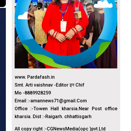
www. Pardafash.in
Smt. Arti vaishnav -Editor इन Chif
Mo -8889928259
Email :-amannews71@gmail.Com
Office :-Towen Hall kharsia.Near Post office
kharsia. Dist :-Raigarh. chhattisgarh
All copy right :-CGNewsMedia(opc )pvt.Ltd