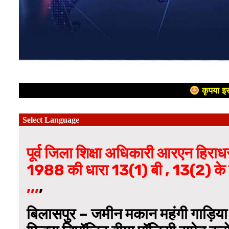
कृपया इस
पूर्व जिला शिक्षा अधिकारी आरएन हिरा
1988 की धारा 13(1) बी , 13(2) के 
,,,
,
बिलासपुर – जमीन मकान महंगी गाड़िया कई